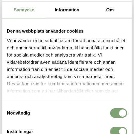
Produktvikt: 0,60 kg
80% EVA, 20% TPE
Samtycke
Information
Om
En blandning av EVA- och TPE-skum, innehåller inte PVC
och ftalater.
Denna webbplats använder cookies
Vi använder enhetsidentifierare för att anpassa innehållet
SPARA SOM FAVORIT
och annonserna till användarna, tillhandahålla funktioner
för sociala medier och analysera vår trafik. Vi
vidarebefordrar även sådana identifierare och annan
Artikelnummer:
information från din enhet till de sociala medier och
029949
annons- och analysföretag som vi samarbetar med.
Dessa kan i sin tur kombinera informationen med annan
information som du har tillhandahållit eller som de har
ALTERNATIVA FÄRGER
samlat in när du har använt deras tjänster.
Samtyckesval
Nödvändig
Inställningar