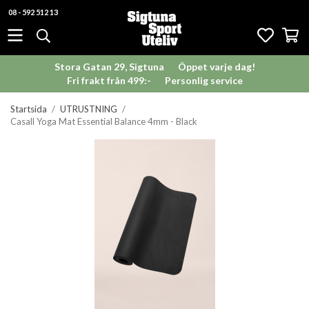
08 - 592 512 13
Stora Gatan 29, Sigtuna
Öppet varje dag!
Fri frakt från 499:-
Personlig service
Startsida
/
UTRUSTNING
/
Casall Yoga Mat Essential Balance 4mm - Black