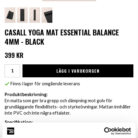
CASALL YOGA MAT ESSENTIAL BALANCE
4MM - BLACK
399 KR
LÄGG I VARUKORGEN
Finns i lager för omgående leverans
Produktbeskrivning:
En matta som ger bra grepp och dämpning mot golv för
grundläggande flexibilitets- och styrkeövningar. Mattan innhåller
inte PVC och inte några eftalater.
Specifikation:
Produktstorlek: 183,0x61,0x0,4 cm