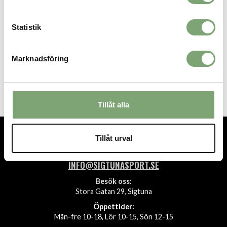
Statistik
Casall Yoga Mat Essential
Marknadsföring
Balance 4mm - Light Cashmere
399 KR
Tillåt alla
Tillåt urval
TEL.
08-592 512 13
INFO@SIGTUNASPORT.SE
Besök oss:
Stora Gatan 29, Sigtuna
Öppettider:
Mån-fre 10-18, Lör 10-15, Sön 12-15