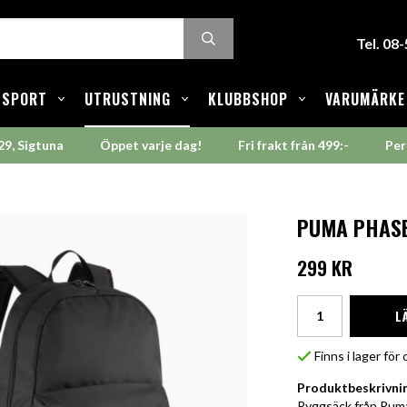
Tel. 08
SPORT
UTRUSTNING
KLUBBSHOP
VARUMÄRKE
29, Sigtuna
Öppet varje dag!
Fri frakt från 499:-
Per
PUMA PHASE
299 KR
L
Finns i lager fö
Produktbeskrivni
Ryggsäck från Puma