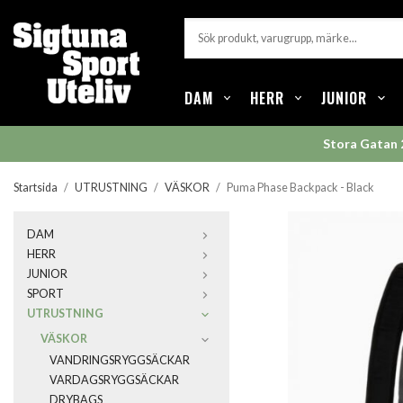
DAM
HERR
JUNIOR
Stora Gatan 
Startsida
/
UTRUSTNING
/
VÄSKOR
/
Puma Phase Backpack - Black
DAM
HERR
JUNIOR
SPORT
UTRUSTNING
VÄSKOR
VANDRINGSRYGGSÄCKAR
VARDAGSRYGGSÄCKAR
DRYBAGS