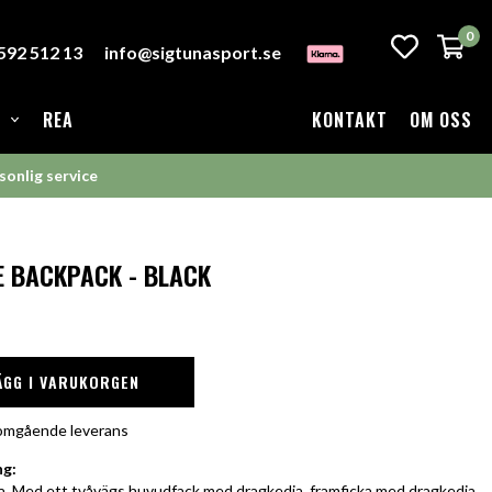
0
-592 512 13
info@sigtunasport.se
REA
KONTAKT
OM OSS
sonlig service
 BACKPACK - BLACK
ÄGG I VARUKORGEN
r omgående leverans
ng:
. Med ett tvåvägs huvudfack med dragkedja, framficka med dragkedja