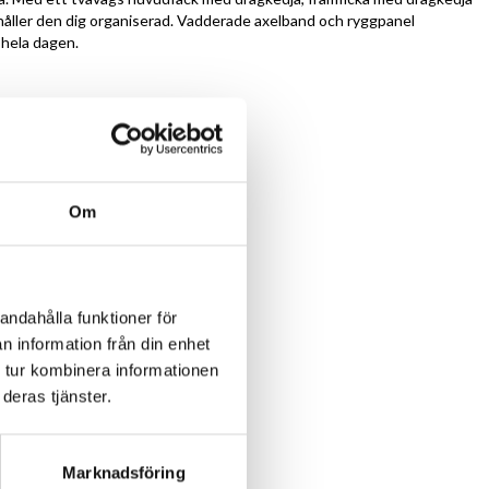
, håller den dig organiserad. Vadderade axelband och ryggpanel
 hela dagen.
ggpanel
 ena sidan
d dragkedja
tlåsöppning in i huvudfacket
Om
andahålla funktioner för
n information från din enhet
 tur kombinera informationen
deras tjänster.
Marknadsföring