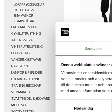
LÖPARRYGGSÄCKAR
DUFFELBAGS
SMÅ VÄSKOR
GYMPAPÅSAR
LAGA MAT & ÄTA
CYKELUTRUSTNING
TÄLTA & SOVA
VINTERUTRUSTNING
Samtycke
FLYTVÄSTAR
VANDRINGSSTAVAR
Denna webbplats använder 
NAVIGERING
SPARA SOM FA
Vi använder enhetsidentifierar
LAMPOR & REFLEXER
sociala medier och analysera 
LÖPARUTRUSTNNG
till de sociala medier och a
TRÄNINGSREDSKAP
Artikelnummer:
med annan information som du 
SOMMARLEK
022402_1
TVÄTTMEDEL & SKOVÅRD
Samtyckesval
MOBILSKAL
Nödvändig
SKYDD & STÖD