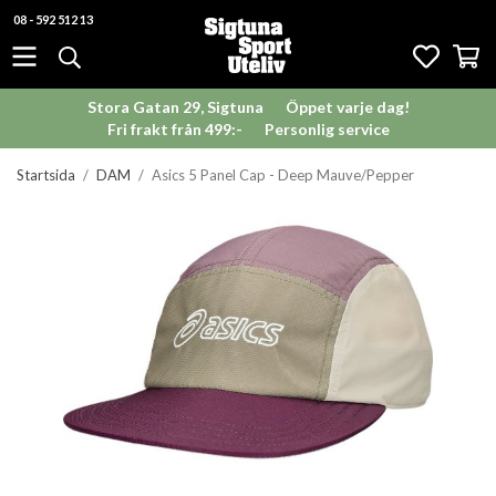
08 - 592 512 13
Stora Gatan 29, Sigtuna
Öppet varje dag!
Fri frakt från 499:-
Personlig service
Startsida
/
DAM
/
Asics 5 Panel Cap - Deep Mauve/Pepper