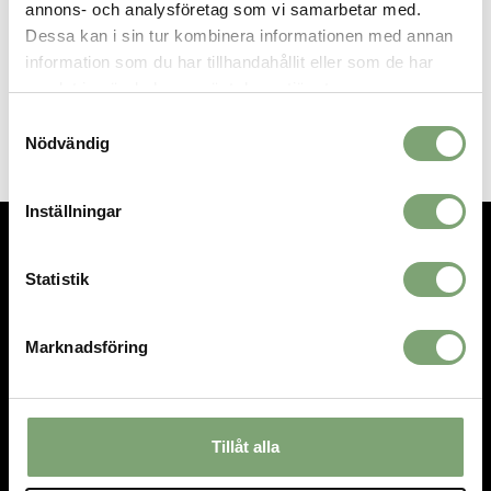
annons- och analysföretag som vi samarbetar med.
SPARA SOM FAVORIT
Dessa kan i sin tur kombinera informationen med annan
information som du har tillhandahållit eller som de har
samlat in när du har använt deras tjänster.
Artikelnummer:
026320_1
Samtyckesval
Nödvändig
Inställningar
TEL.
08-592 512 13
Statistik
INFO@SIGTUNASPORT.SE
Besök oss:
Marknadsföring
Stora Gatan 29, Sigtuna
Öppettider:
Mån-fre 10-18, Lör 10-15, Sön 12-15
Tillåt alla
HANDLA
INFORMATION