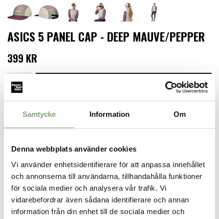
ASICS 5 PANEL CAP - DEEP MAUVE/PEPPER
399 KR
LÄGG I VARUKORGEN
Finns i lager för omgående leverans
Samtycke
Information
Om
Produktbeskrivning:
Denna keps har en böjd skärm som skyddar ditt ansikte från
solen. Den justerbara remmen bak gör det enkelt att anpassa
Denna webbplats använder cookies
passformen för en bekväm känsla. Ett reflekterande spänne ger
bättre synlighet i mörker.
Vi använder enhetsidentifierare för att anpassa innehållet
Specifikation:
och annonserna till användarna, tillhandahålla funktioner
för sociala medier och analysera vår trafik. Vi
Huvudmaterial: 100% Polyester
vidarebefordrar även sådana identifierare och annan
information från din enhet till de sociala medier och