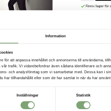
Finns i lager fö
Produktbeskrivni
Ett par mjuka, skön
transporterar bort 
– ett mångsidigt ty
designade med hög mi
Information
av träning.
Specifikation:
cookies
Mellanhög mi
e för att anpassa innehållet och annonserna till användarna, tillh
Nyckel/kortfi
Oksöm baktil
vår trafik. Vi vidarebefordrar även sådana identifierare och anna
Innerbenspan
VORIT
nnons- och analysföretag som vi samarbetar med. Dessa kan i sin
Passar till g
har tillhandahållit eller som de har samlat in när du har använt 
Squat proof.
3/4 längd.
Slim fit.
75% Polyamid
Inställningar
Statistik