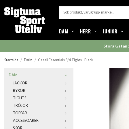
DAM
HERR
JUNIOR
Stora Gatan 
Startsida
/
DAM
/
Casall Essentials 3/4 Tights - Black
DAM
JACKOR
BYXOR
TIGHTS
TRÖJOR
TOPPAR
ACCESSOARER
SKOR