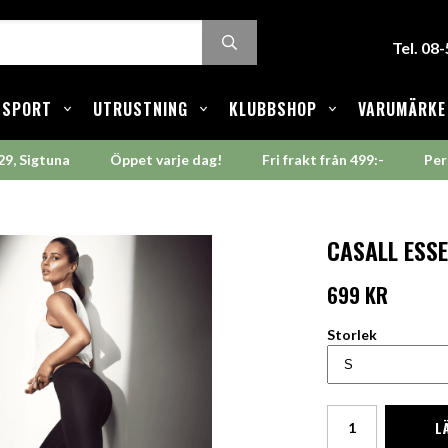
Tel. 08
SPORT
UTRUSTNING
KLUBBSHOP
VARUMÄRKE
29, Sigtuna
Öppet varje dag!
Fri frakt från 499:-
Per
CASALL ESSE
699 KR
Storlek
L