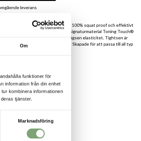
r omgående leverans
ng:
a och knälånga träningstights som är 100% squat proof och effektivt
fukt. Tillverkade i Casalls återvunna signaturmaterial Toning Touch®
g med en härligt len känsla och överlägsen elasticitet. Tightsen är
dja, bred linning och dold dragsko. Skapade för att passa till all typ
Om
dja med dragsko på insidan.
andahålla funktioner för
cka på insidan av midjebandet.
l.
n information från din enhet
el för att undvika skav.
 tur kombinera informationen
ymträning och löpning.
deras tjänster.
e, 25% Elastane, 225 g/m2
Marknadsföring