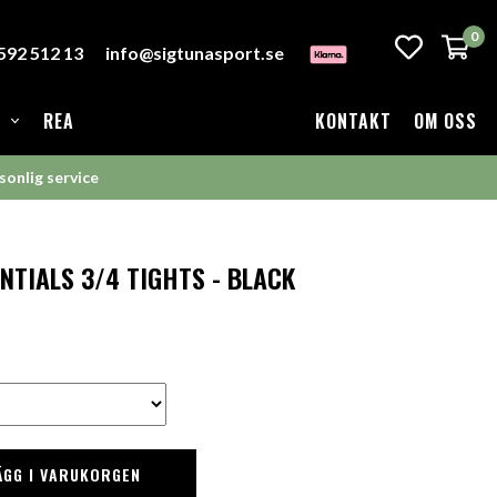
0
-592 512 13
info@sigtunasport.se
REA
KONTAKT
OM OSS
sonlig service
NTIALS 3/4 TIGHTS - BLACK
ÄGG I VARUKORGEN