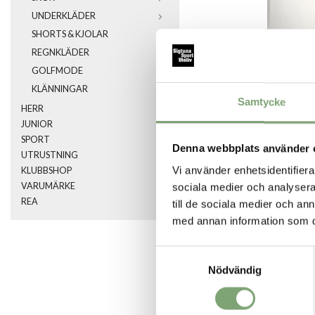
UNDERKLÄDER
SHORTS & KJOLAR
REGNKLÄDER
GOLFMODE
KLÄNNINGAR
Samtycke
HERR
JUNIOR
SPORT
Denna webbplats använder 
UTRUSTNING
Vi använder enhetsidentifierar
KLUBBSHOP
VARUMÄRKE
sociala medier och analysera 
REA
SPARA SOM FA
till de sociala medier och a
med annan information som du 
Samtyckesval
Artikelnummer:
024675_3
Nödvändig