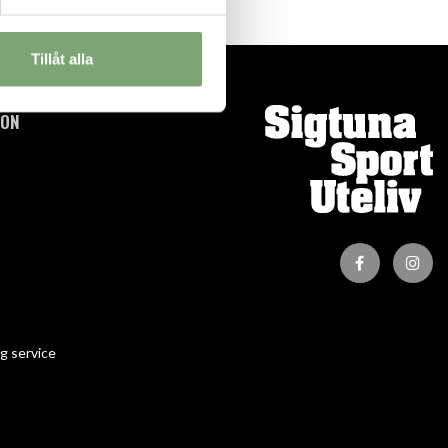
Tillåt alla
ION
g service