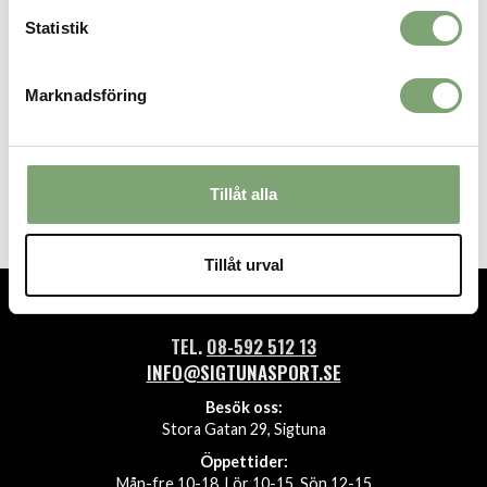
Statistik
Marknadsföring
Patagonia Men's P-6 Logo
Responsibili-Tee - White
499 KR
Tillåt alla
Tillåt urval
TEL.
08-592 512 13
INFO@SIGTUNASPORT.SE
Besök oss:
Stora Gatan 29, Sigtuna
Öppettider:
Mån-fre 10-18, Lör 10-15, Sön 12-15