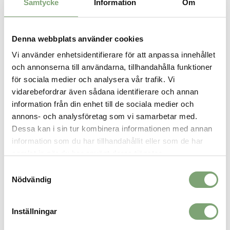
Samtycke
Information
Om
Specifikation:
50 % återvunnen bomull / 50 % återvunnen polyester
Tyget är certifierat som bluesign®-godkänt
Denna webbplats använder cookies
Tillverkad i en Fair Trade Certified™-fabrik
Vi använder enhetsidentifierare för att anpassa innehållet
och annonserna till användarna, tillhandahålla funktioner
för sociala medier och analysera vår trafik. Vi
SPARA SOM FAVORIT
vidarebefordrar även sådana identifierare och annan
information från din enhet till de sociala medier och
annons- och analysföretag som vi samarbetar med.
Artikelnummer:
Dessa kan i sin tur kombinera informationen med annan
033034_3
information som du har tillhandahållit eller som de har
samlat in när du har använt deras tjänster.
ALTERNATIVA FÄRGER
Samtyckesval
Nödvändig
Inställningar