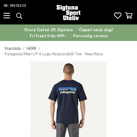
08 - 592 512 13
Stora Gatan 29, Sigtuna
Öppet varje dag!
Fri frakt från 499:-
Personlig service
Startsida
/
HERR
/
Patagonia Men's P-6 Logo Responsibili-Tee - New Navy