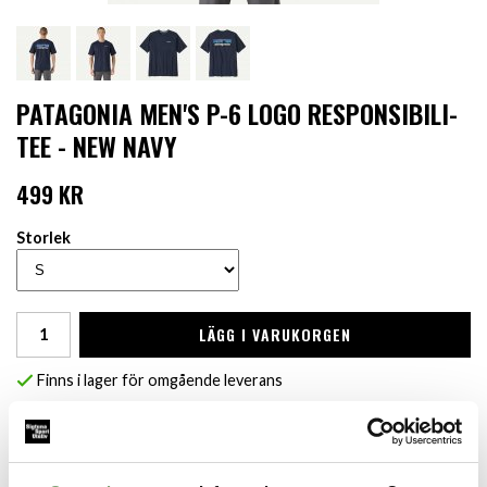
PATAGONIA MEN'S P-6 LOGO RESPONSIBILI-
TEE - NEW NAVY
499 KR
Storlek
LÄGG I VARUKORGEN
Finns i lager för omgående leverans
Produktbeskrivning:
En klassisk T-shirt tillverkad av återvunnet material, med stort
Patagonia-tryck på ryggen.