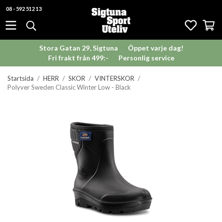
08 - 592 512 13
Stora Gatan 29, Sigtuna
Öppet varje dag!
Fri frakt från 499:-
Personlig service
Startsida
/
HERR
/
SKOR
/
VINTERSKOR
/
Polyver Sweden Classic Winter Low - Black