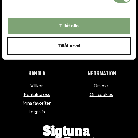
TEL.
08-592 512 13
INFO@SIGTUNASPORT.SE
Tillåt alla
Besök oss:
Stora Gatan 29, Sigtuna
Tillåt urval
Öppettider:
Mån-fre 10-18, Lör 10-15, Sön 12-15
HANDLA
INFORMATION
Villkor
Om oss
Kontakta oss
Om cookies
Mina favoriter
Logga in