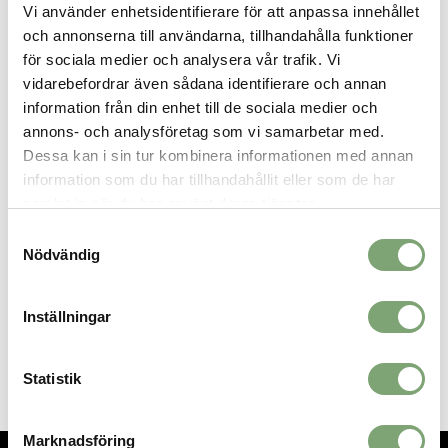
Vi använder enhetsidentifierare för att anpassa innehållet
behöver ett par riktigt bra vinterstövlar när du tar dig fram på
och annonserna till användarna, tillhandahålla funktioner
stadens gator.
för sociala medier och analysera vår trafik. Vi
Specifikation:
vidarebefordrar även sådana identifierare och annan
Ultravarm
information från din enhet till de sociala medier och
Vattentät
annons- och analysföretag som vi samarbetar med.
Lätt
Dessa kan i sin tur kombinera informationen med annan
Innerfoder: akryl
information som du har tillhandahållit eller som de har
Tillverkad i Sverige
samlat in när du har använt deras tjänster.
Samtyckesval
Nödvändig
SPARA SOM FAVORIT
Inställningar
Artikelnummer:
021544_22
Statistik
Marknadsföring