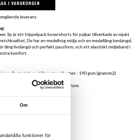
ÄGG I VARUKORGEN
r omgående leverans
ng:
er 3p är ett trippelpack boxershorts för pojkar tillverkade av mjukt
tretchkvalitet. De har en medelhög midja och en medellång benlängd,
r lång livslängd och perfekt passform, och ett elastiskt midjeband i
 extra komfort.
v bomullsstretch med lång stapelbarhet - 190 gsm (gram/m2)
stik i mikrofiber
n för lång livslängd och perfekt passform
lassiker
5% Elastan
Om
andahålla funktioner för