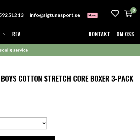
0
-592 512 13
info@sigtunasport.se
REA
KONTAKT
OM OSS
sonlig service
 BOYS COTTON STRETCH CORE BOXER 3-PACK