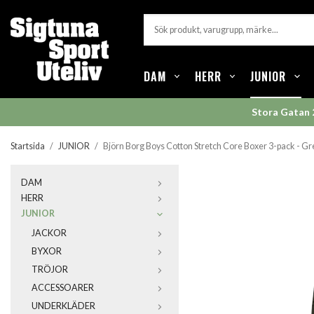
DAM
HERR
JUNIOR
Stora Gatan 
Startsida
/
JUNIOR
/
Björn Borg Boys Cotton Stretch Core Boxer 3-pack - G
DAM
HERR
JUNIOR
JACKOR
BYXOR
TRÖJOR
ACCESSOARER
UNDERKLÄDER