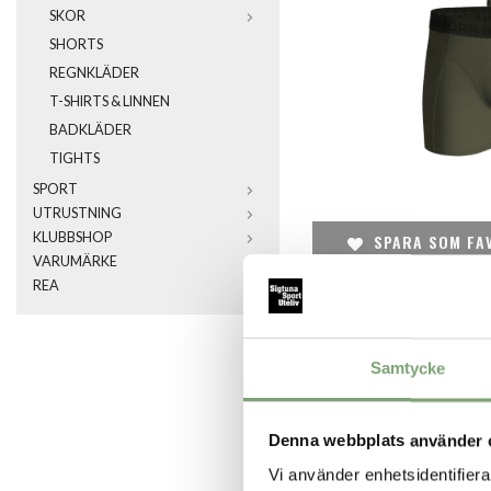
SKOR
SHORTS
REGNKLÄDER
T-SHIRTS & LINNEN
BADKLÄDER
TIGHTS
SPORT
UTRUSTNING
KLUBBSHOP
SPARA SOM FA
VARUMÄRKE
REA
Artikelnummer:
026511_10
Samtycke
Denna webbplats använder 
Vi använder enhetsidentifierar