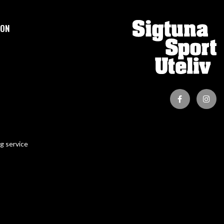
ION
g service