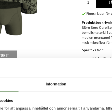
L
Finns i lager fö
Produktbeskrivni
Björn Borg Core Box
bomullsmaterial i s
med en grenpanel fö
mjuk mikrofiber för
Specifikation:
VORIT
Högkvalitati
Mjuk logo-ela
Panel i grene
Björn Borg-k
3-pack
95% Cotton 
Information
cookies
e för att anpassa innehållet och annonserna till användarna, tillh