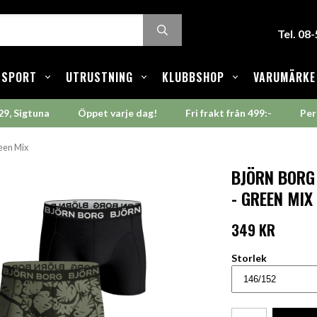
Tel. 08
SPORT
UTRUSTNING
KLUBBSHOP
VARUMÄRKE
29, Sigtuna
Öppet varje dag!
Fri frakt från 499:-
Per
reen Mix
BJÖRN BORG
- GREEN MIX
349 KR
Storlek