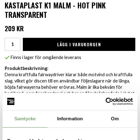
KASTAPLAST K1 MALM - HOT PINK
TRANSPARENT
209 KR
LÄGG I VARUKORGEN
Finns i lager för omgående leverans
Produktbeskrivning:
Denna kraftfulla fairwaydriver klarar både motvind och kraftfulla
slag, vilket gör discen till en användbar följeslagare när de långa,
böjda fairwayerna behöver erövras. Malm är lika bekväm för
backhand- som forehandspel och har en förutsägbar fade i slutet
av bollbanan.
Specifikation:
Samtycke
Information
Om
Vikt (g): 173+
Färgen varierar.