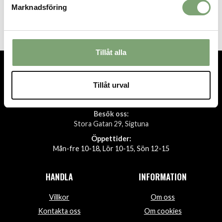
Kastaplast K1 Malm - Blue
Marknadsföring
209 KR
Tillåt alla
TEL.
08-592 512 13
Tillåt urval
INFO@SIGTUNASPORT.SE
Besök oss:
Stora Gatan 29, Sigtuna
Öppettider:
Mån-fre 10-18, Lör 10-15, Sön 12-15
HANDLA
INFORMATION
Villkor
Om oss
Kontakta oss
Om cookies