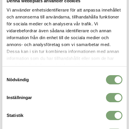
Denna webbplats använder cookies
Vi använder enhetsidentifierare för att anpassa innehållet
SPARA SOM FAVORIT
och annonserna till användarna, tillhandahålla funktioner
för sociala medier och analysera vår trafik. Vi
vidarebefordrar även sådana identifierare och annan
Artikelnummer:
029578_1
information från din enhet till de sociala medier och
annons- och analysföretag som vi samarbetar med.
Dessa kan i sin tur kombinera informationen med annan
ALTERNATIVA FÄRGER
information som du har tillhandahållit eller som de har
samlat in när du har använt deras tjänster.
Samtyckesval
Nödvändig
Inställningar
Statistik